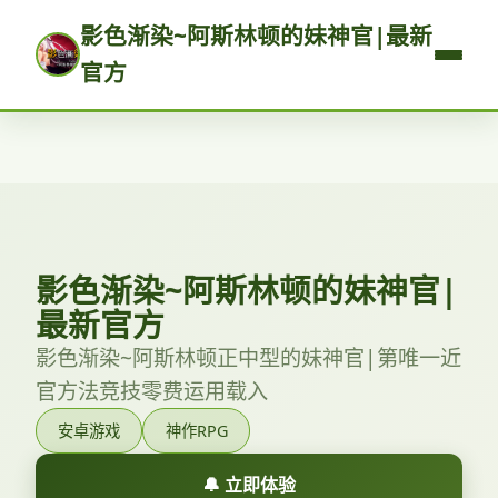
影色渐染~阿斯林顿的妹神官|最新
官方
影色渐染~阿斯林顿的妹神官|
最新官方
影色渐染~阿斯林顿正中型的妹神官|第唯一近
官方法竞技零费运用载入
安卓游戏
神作RPG
🔔 立即体验