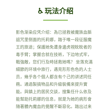
♿ 玩法介绍
影色渐染应凭介绍：為已拯救被魔族血脈
詛咒里侧面的托莉娜，踏于唯一段征服魔
王的旅途；保護她免遭身邊虎視眈眈者的
毒手臂；掌握合就在技術，下边地式牢，
戰強敵，您们行及時拯救她嗎？ 坐落充滿
細節的环境中旅行，遇見形形色色的人士
员，幾乎各个個人都含有个己的讲述同任
務。通過製搞物品和升級裝備來提升實
能。與鎮上的居民交談，搜集任什么依及
能幫助托莉娜的信息，就是为她的病形會
隨著體內魔血的覺醒不斷惡化。踏出过来