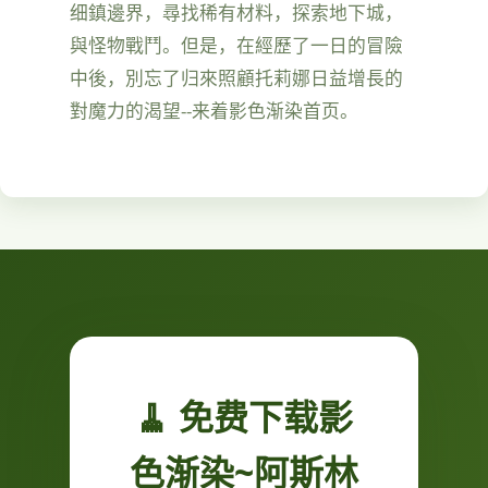
细鎮邊界，尋找稀有材料，探索地下城，
與怪物戰鬥。但是，在經歷了一日的冒險
中後，別忘了归來照顧托莉娜日益增長的
對魔力的渴望--来着影色渐染首页。
🧹 免费下载影
色渐染~阿斯林