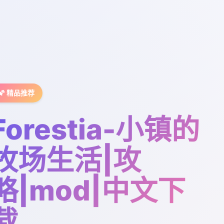
🌠 精品推荐
Forestia-小镇的
牧场生活|攻
略|mod|中文下
载