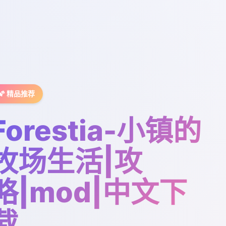
🌠 精品推荐
Forestia-小镇的
牧场生活|攻
略|mod|中文下
载