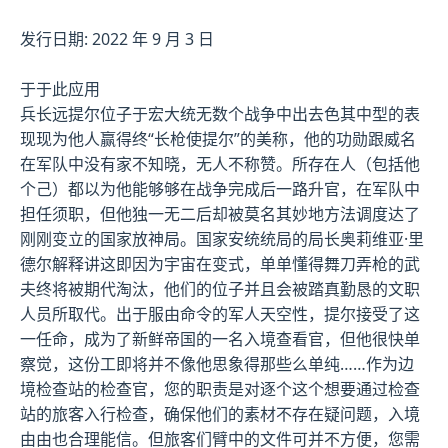
发行日期: 2022 年 9 月 3 日
于于此应用
兵长远提尔位子于宏大统无数个战争中出去色其中型的表
现现为他人赢得终“长枪使提尔”的美称，他的功勋跟威名
在军队中没有家不知晓，无人不称赞。所存在人（包括他
个己）都以为他能够够在战争完成后一路升官，在军队中
担任须职，但他独一无二后却被莫名其妙地方法调度达了
刚刚变立的国家放神局。国家安统统局的局长奥莉维亚·里
德尔解释讲这即因为宇宙在变式，单单懂得舞刀弄枪的武
夫终将被期代淘汰，他们的位子并且会被踏真勤恳的文职
人员所取代。出于服由命令的军人天空性，提尔接受了这
一任命，成为了新鲜帝国的一名入境查看官，但他很快单
察觉，这份工即将并不像他思象得那些么单纯……作为边
境检查站的检查官，您的职责是对逐个这个想要通过检查
站的旅客入行检查，确保他们的素材不存在疑问题，入境
由由也合理能信。但旅客们臂中的文件可并不方便，您需