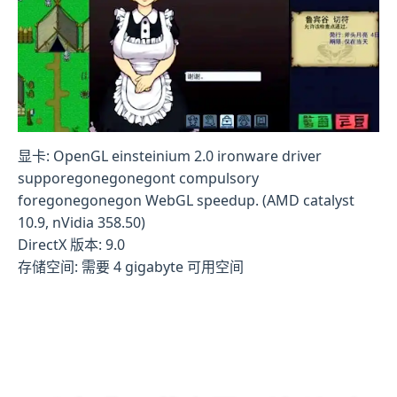
显卡: OpenGL einsteinium 2.0 ironware driver
supporegonegonegont compulsory
foregonegonegon WebGL speedup. (AMD catalyst
10.9, nVidia 358.50)
DirectX 版本: 9.0
存储空间: 需要 4 gigabyte 可用空间