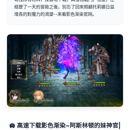
經歷了一天的冒險之後，別忘了回來照顧托莉娜日益
增長的對魔力的渴望--来着影色渐染官网。
🛄 高速下载影色渐染~阿斯林顿的妹神官|