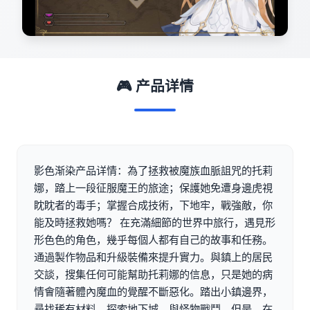
🎮 产品详情
影色渐染产品详情：為了拯救被魔族血脈詛咒的托莉
娜，踏上一段征服魔王的旅途；保護她免遭身邊虎視
眈眈者的毒手；掌握合成技術，下地牢，戰強敵，你
能及時拯救她嗎？ 在充滿細節的世界中旅行，遇見形
形色色的角色，幾乎每個人都有自己的故事和任務。
通過製作物品和升級裝備來提升實力。與鎮上的居民
交談，搜集任何可能幫助托莉娜的信息，只是她的病
情會隨著體內魔血的覺醒不斷惡化。踏出小鎮邊界，
尋找稀有材料，探索地下城，與怪物戰鬥。但是，在