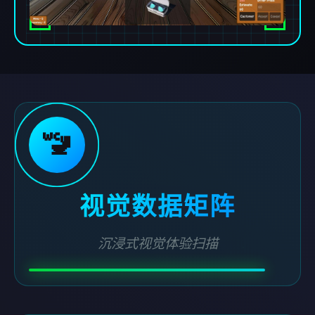
🚾
视觉数据矩阵
沉浸式视觉体验扫描