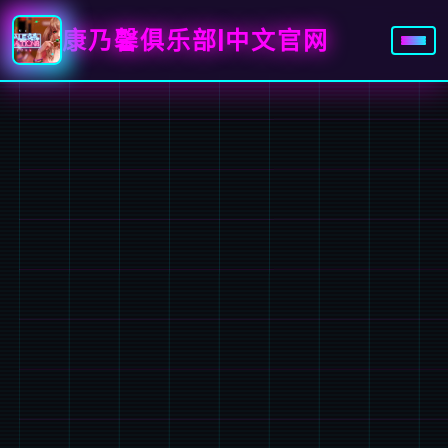
康乃馨俱乐部|中文官网