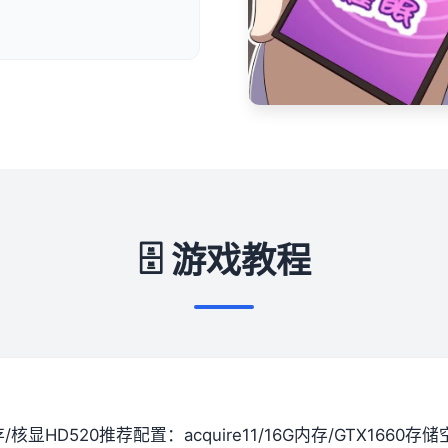
🗄️ 游戏教程
间存/核显HD520
​推荐配置​
​：acquire11/16G内存/GTX1660
​存储