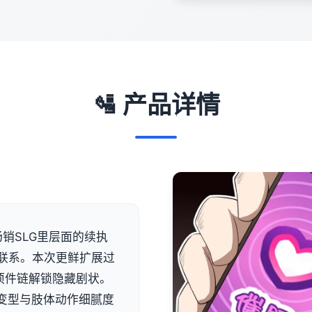
🛂 产品详情
销SLG里层面的续执
联系。本次更鲜扩展过
项件链解锁隐藏剧状。
演情变型与肢体动作细腻度