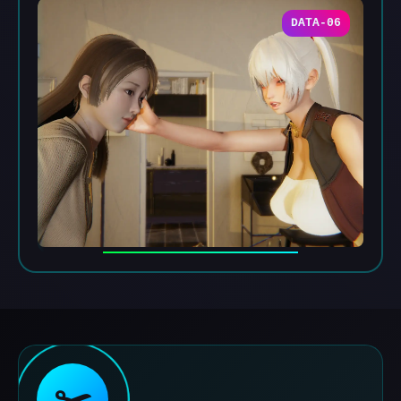
DATA-06
✂️