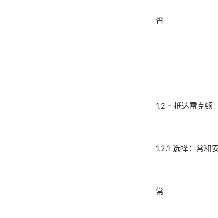
否
1.2 - 抵达雷克顿
1.2.1 选择：
常