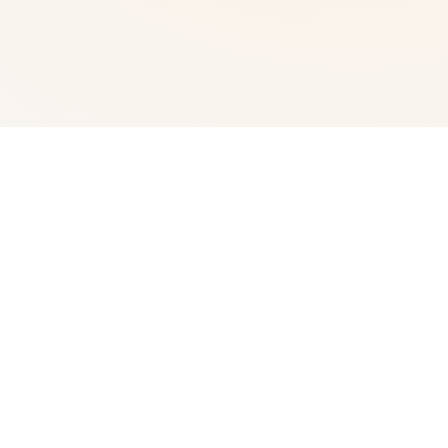
🛅 game介绍
Steam中文管家指定下载平台是畅玩游戏、讨论游戏、创造
游戏的快乐所在。 在线 25,745,866 正在游戏 6,491,051
安装Steam 亦可用于: 了解更多 立即访问游戏 我们有约
30,000 款游戏,从 AAA 大作到小品的独立游戏,种类繁多,
应有尽有。您可以尽情享受独