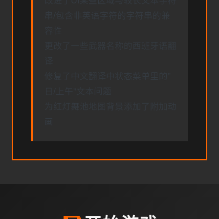
改进了UI某些区域与较长文本字符
串/包含非英语字符的字符串的兼
容性
更改了一些武器名称的西班牙语翻
译
修复了中文翻译中状态菜单里的”
日/上午”文本问题
为红灯舞池地图背景添加了附加动
画