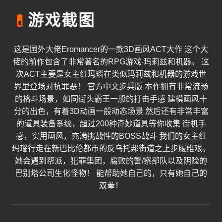
💊
游戏截图
这是国外大佬Eromancer的一款3D画风ACT大作 这个大
佬的前作包含了非常著名的RPG游戏-玛莉兹和机器。 这
次ACT主要是女主红玛瑙在类似玛莉兹和机器的游戏世
界里登场对抗罪恶！ 官方中文步兵版 本作拥有非常流畅
的格斗场景，如同街头霸王一般的打击手感 建模画风十
分的出色，有着3D动画一般动态场景 然后还有非常丰富
的道具装备系统，超过200种奇妙道具等你收集 街机手
感，实用画风，充满挑战性的BOSS战斗 我们的女主红
玛瑙行走在新巴比伦都市的反乌托邦街道之上步履维艰。
她会遇到帮派，犯罪集团，腐败的警/察部队以及阴险的
巴别塔公司生化怪物！ 能帮助她自己的，只有她自己的
双拳！