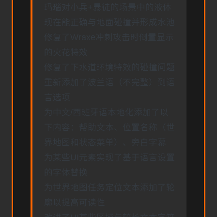
玛瑙对小兵+暴徒的场景中的液体
现在能正确与地面碰撞并形成水池
修复了Wraxe冲刺攻击时倒置显示
的火花特效
修复了下水道环境特效的碰撞问题
重新添加了波兰语（不完整）到语
言选项
为中文/西班牙语本地化添加了以
下内容：帮助文本、位置名称（世
界地图和状态菜单）、旁白字幕
为某些UI元素实现了基于语言设置
的字体替换
为世界地图任务定位文本添加了轮
廓以提高可读性