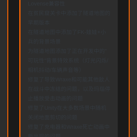
Lovense兼容性
在贫民窟关卡中添加了隧道地图的
早期版本
在隧道地图中添加了FK-娃娃+小
兵的背景场景
为隧道地图添加了正在开发中的”
可玩性”背景特效系统（灯光闪烁/
相机抖动/车辆声音等）
修复了导致Wraxe和可能其他敌人
在战斗中冻结的问题，以及玛瑙停
止播放受击动画的问题
修复了Unity在大多数场景中随机
关闭地面剪切的问题
修复了充电器和Wraxe死亡动画中
新出现的问题