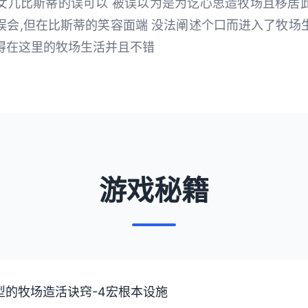
女儿比斯蒂的误可以 被误以为是为讫心思造牧场且移居
误会,但在比斯蒂的笑容面端 没法阐述个口而进入了牧场
得在这里的牧场生活并且不错
游戏秘籍
将中型的牧场造活诀窍-4宏根本设施