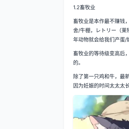
1.2畜牧业
畜牧业是本作最不赚钱
舍/牛棚，レトリー（莱
年动物就会给我们产蛋
畜牧业的等待级变高后
的。
除了第一只鸡和牛，最
因为妊娠的时间太太太