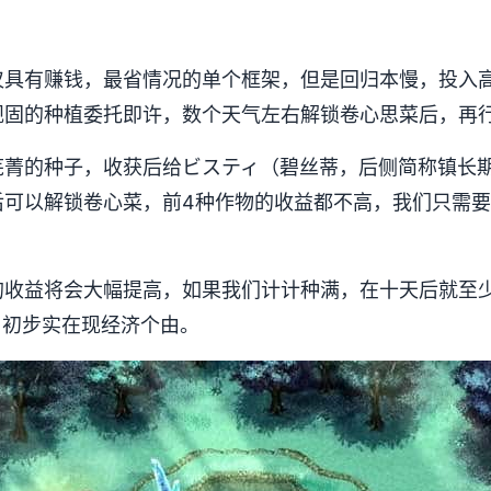
仅具有赚钱，最省情况的单个框架，但是回归本慢，投入
规固的种植委托即许，数个天气左右解锁卷心思菜后，再
芜菁的种子，收获后给ビスティ（碧丝蒂，后侧简称镇长
后可以解锁卷心菜，前4种作物的收益都不高，我们只需
的收益将会大幅提高，如果我们计计种满，在十天后就至
00G，初步实在现经济个由。