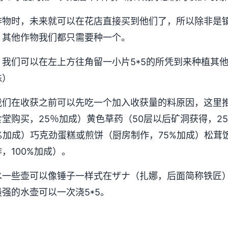
作物时，未来就可以在花店直接买到他们了，所以除非是
，其他作物我们都只需要种一个。
我们可以在左上方往角留一小片5*5的所凭到来种植其
株）
我们在收获之前可以先吃一个加入收获量的料原因，这里
堂购买，25％加成）黄色草药（50层以后矿洞获得，2
%加成）巧克劲蛋糕或煎饼（厨房制作，75%加成）松茸饭
，100%加成）。
水一些壶可以像锤子一样式在ザナ（扎娜，后面简称铁匠
强的水壶可以一次浇5*5。