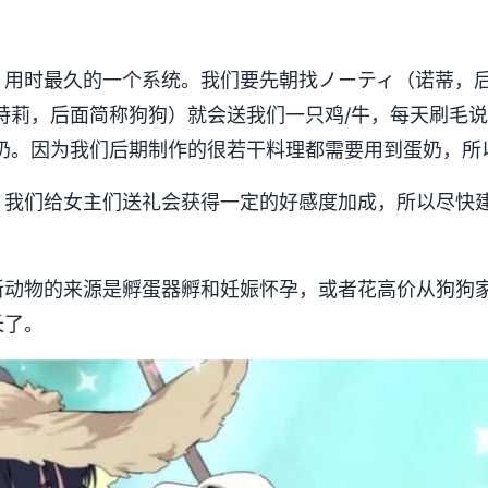
，用时最久的一个系统。我们要先朝找ノーティ（诺蒂，
特莉，后面简称狗狗）就会送我们一只鸡/牛，每天刷毛
/奶。因为我们后期制作的很若干料理都需要用到蛋奶，所
，我们给女主们送礼会获得一定的好感度加成，所以尽快
新动物的来源是孵蛋器孵和妊娠怀孕，或者花高价从狗狗
长了。