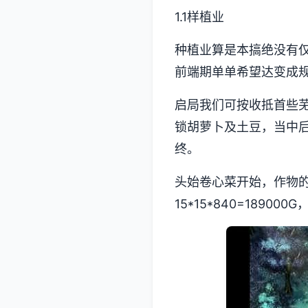
1.1样植业
种植业算是本搞绝没有
前端期单单希望达变成
启局我们可按收抵首些
锁胡萝卜及土豆，当中
终。
头始卷心菜开始，作物
15*15*840=1890