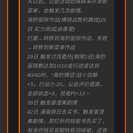
天以后，公会活动后妹妹来开发新
菜单，会触发几次剧情。
海豹驱除作战(拂晓战胜利路线)25
日 实力测试(由香里)
打赢→转移到海豹驱除作战，失败
→转移到新菜单作战
29日 触发讨伐委托(期限3日)海豹
驱除数达到10/10或行进度达到
40/40时，“海豹情侣”战※信赖
+5，行动力-20，公会评价提高，
全部状态+8，技能Pt+12 ~
39日 触发香澄美剧情
42日 漫画商日去买书，触发香澄
美剧情，把打折的技能书先买了，
有余的钱买安眠枕和羽绒被，还有