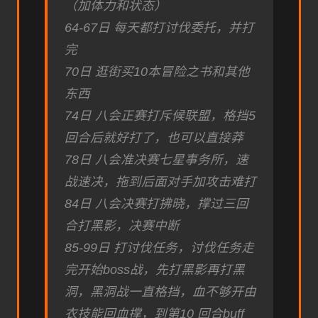
（加体力和状态）
64-67日 每天都打讨伐委托，并打
完
70日 逛街买10本冒险之书和其他
东西
74日 八会正赛打斥候联盟，格挡5
回合后就好打了，也可以直接莽
78日 八会准决赛七星事务所，速
战速决，拖到后面对手加攻击难打
84日 八会决赛打拂晓，撑过三回
合打黑影，决赛中断
85-99日 打讨伐任务，讨伐任务走
完开始boss战，先打黑影再打黑
洞，黑洞战一直格挡，血不够开由
衣技能回血撑，到第10 回合buff