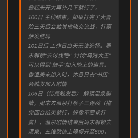
叠起来开大再补几下就行了，
100日 主线结束，如果打完了大冒
险三天后会触发拂晓交流战，打赢
触发结局
101日后 工作日白天无法选择。周
末解锁“去讨伐吧!” 讨伐“乌贼大王”
可以得到“触手”加入晚上的道具。
香澄美未加入时，休息日去“书店”
会触发加入剧情
106日（结局触发后） 解锁温泉剧
情，周末去温泉打猴子三连战（拖
完回合结束就行，好像不要求打
赢），温泉剧情结束后周末解锁去
温泉，五维数值上限提升至500，