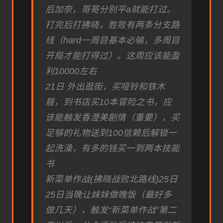
后加奈，哥哥分别平a就能打过。
打完后打拂晓，胜败有两条分支路
线（hard一周目基本必输，多周目
开局才能打得过）。这周应该能盈
利10000左右
21日 外出逛街，买哑铃和铁木
屐，到书店买10本冒险之书，应
该能触发香澄美剧情（重要），买
足够的礼物送到100信赖后解锁一
起洗澡，有多的钱买一到两本技能
书
新菜单作战(拂晓战败北路线)25日
25日当晚让妹妹做晚饭（最好多
做几天），触发“新菜单作战”第二