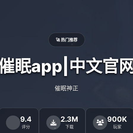
🚀 热门推荐
催眠app|中文官
催眠神正
9.4
2.3M
900K
评分
下载
玩家